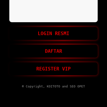
LOGIN RESMI
DAFTAR
REGISTER VIP
© Copyright, KOITOTO and SEO OPET